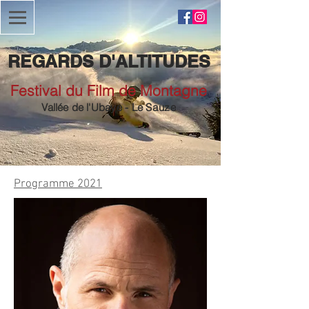
REGARDS D'ALTITUDES
Festival du Film de Montagne
Vallée de
l'Ubaye
- Le
Sauze
Programme 2021