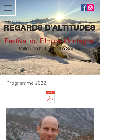
REGARDS D'ALTITUDES
Festival du Film de Montagne
Vallée de
l'Ubaye
- Le
Sauze
Programme 2022