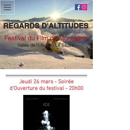
REGARDS D'ALTITUDES
Festival du Film de Montagne
Vallée de
l'Ubaye
- Le
Sauze
Jeudi 26 mars - Soirée
d'Ouverture du festival - 20h00