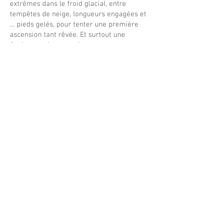
extrêmes dans le froid glacial, entre
tempêtes de neige, longueurs engagées et
… pieds gelés, pour tenter une première
ascension tant rêvée. Et surtout une
équipe magique aussi connue pour son
humour et sa musique en paroi que pour
ses ascensions extrêmes !
Une projection en version originale, sous
titrée en français.