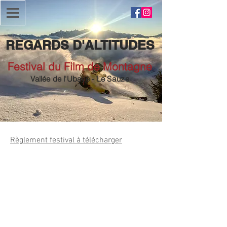
REGARDS D'ALTITUDES
Festival du Film de Montagne
Vallée de
l'Ubaye
- Le
Sauze
Règlement festival à télécharger